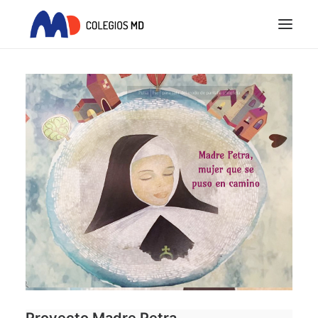
INICIO
PROYECTO EDUCATIVO
COLEGIOS MD
ACTUALIDAD
REQUISITOS LEGALES
SEARCH
Proyecto Madre Petra