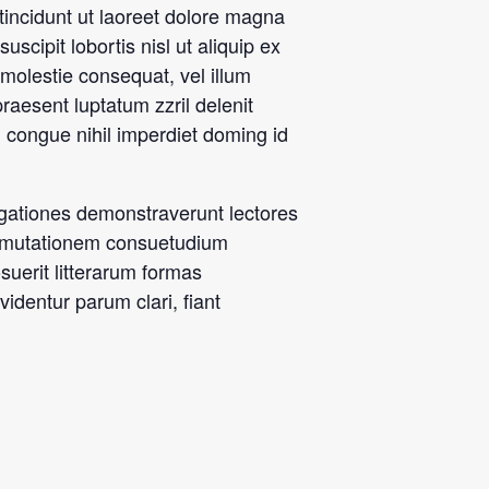
incidunt ut laoreet dolore magna
scipit lobortis nisl ut aliquip ex
molestie consequat, vel illum
praesent luptatum zzril delenit
n congue nihil imperdiet doming id
stigationes demonstraverunt lectores
ur mutationem consuetudium
uerit litterarum formas
dentur parum clari, fiant