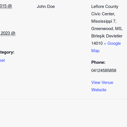
 2015 @
John Doe
Leflore County
Civic Center,
Mississippi 7,
Greenwood, MS,
, 2023 @
Birleşik Devletler
14010
+ Google
Map
tegory:
eet
Phone:
04124585858
View Venue
Website