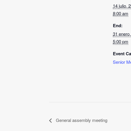
14 julio,
8:00 am
End:
31 enero
5:00 pm
Event Ca
Senior M
General assembly meeting