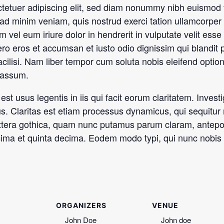
tetuer adipiscing elit, sed diam nonummy nibh euismod t
ad minim veniam, quis nostrud exerci tation ullamcorper su
l eum iriure dolor in hendrerit in vulputate velit esse 
 vero eros et accumsan et iusto odio dignissim qui blandit 
facilisi. Nam liber tempor cum soluta nobis eleifend optio
 assum.
est usus legentis in iis qui facit eorum claritatem. Inve
ius. Claritas est etiam processus dynamicus, qui sequit
ttera gothica, quam nunc putamus parum claram, antepos
ima et quinta decima. Eodem modo typi, qui nunc nobis vi
ORGANIZERS
VENUE
John Doe
John doe