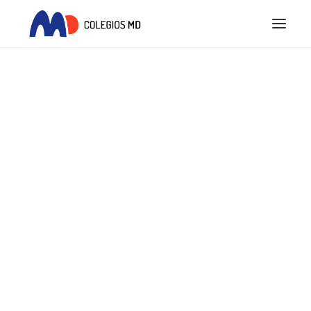
INICIO
PROYECTO EDUCATIVO
COLEGIOS MD
ACTUALIDAD
REQUISITOS LEGALES
SEARCH