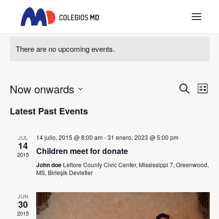
There are no upcoming events.
INICIO
PROYECTO EDUCATIVO
Event
Ev
Now onwards
COLEGIOS MD
Search
List
Vi
Searc
Select
ACTUALIDAD
Latest Past Events
Na
date.
and
REQUISITOS LEGALES
Views
SEARCH
14 julio, 2015 @ 8:00 am
-
31 enero, 2023 @ 5:00 pm
JUL
14
Children meet for donate
Navig
2015
John doe
Leflore County Civic Center, Mississippi 7, Greenwood,
MS, Birleşik Devletler
JUN
30
2015