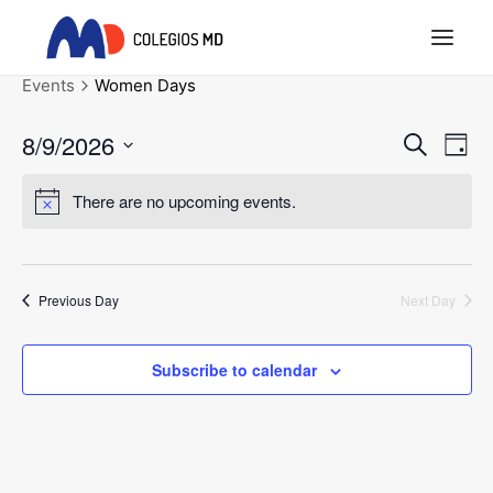
Events
Women Days
INICIO
Event
Ev
8/9/2026
Search
Day
PROYECTO EDUCATIVO
Vi
Searc
Select
COLEGIOS MD
Na
There are no upcoming events.
date.
and
ACTUALIDAD
Views
REQUISITOS LEGALES
Navig
Previous Day
Next Day
SEARCH
Subscribe to calendar